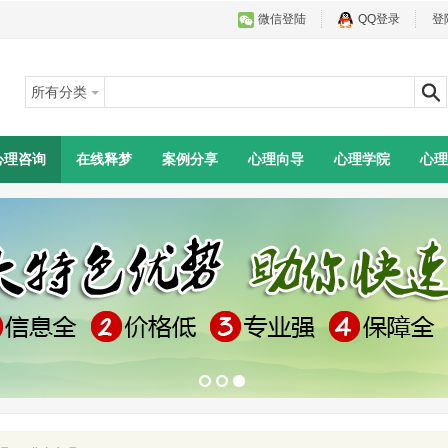
微信登陆
QQ登录
登
所有分类
心理咨询
在线释梦
案例分享
心理向导
心理学院
心理