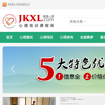
0592-5558013
所有分类
首页
心理测试
心理培训
心理咨询
在线释梦
案