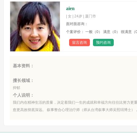
aien
| 女 | 24岁 | 厦门市
面对面咨询：
个案评价： 一般（0） 满意（0） 很满意（
留言咨询
预约咨询
基本资料：
擅长领域：
抑郁
个人说明：
我们内在精神生活的质量，决定着我们一生的成就和幸福方向往往比努力更
愈更高效彻底深远。 叙事整合心理治疗师（师从台湾叙事大师吴熙琄博士），国