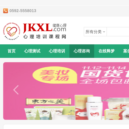
0592-5558013
所有分类
首页
心理测试
心理培训
心理咨询
在线释梦
案