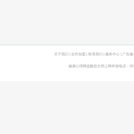
关于我们
|
合作加盟
|
联系我们
| 服务中心 | 广告服
健康心理网提醒您文明上网举报电话：0592-555