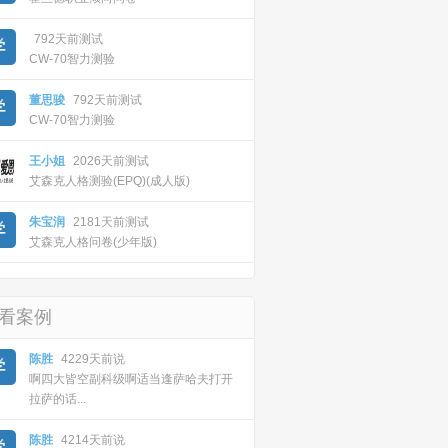
792天前测试
CW-70智力测验
董思骏
792天前测试
CW-70智力测验
王小姐
2026天前测试
艾森克人格测验(EPQ)(成人版)
朱宝润
2181天前测试
艾森克人格问卷(少年版)
看案例
陈胜
4229天前说
啊四大皆空副科级啊适当逢萨哈夫打开
拉萨的话...
陈胜
4214天前说