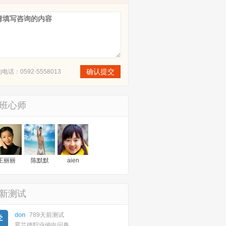
电话：0592-5558013
班心师
王丽丽
陈默默
aien
新测试
don
789天前测试
霍兰德职业倾向问卷